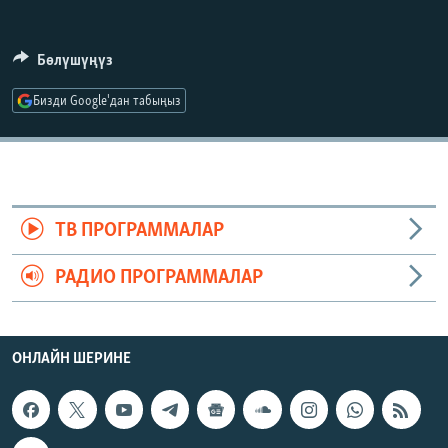
ОНЛАЙН ШЕРИНЕ
ЭЖЕ-СИҢДИЛЕР
АЗАТТЫК+
Бөлүшүңүз
ЫҢГАЙСЫЗ СУРООЛОР
Бизди Google'дан табыңыз
ЭЕ/АРнун бардык сайттары
ТВ ПРОГРАММАЛАР
РАДИО ПРОГРАММАЛАР
ОНЛАЙН ШЕРИНЕ