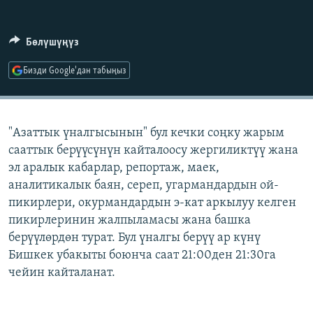
ОНЛАЙН ШЕРИНЕ
ЭЖЕ-СИҢДИЛЕР
АЗАТТЫК+
Бөлүшүңүз
ЫҢГАЙСЫЗ СУРООЛОР
Бизди Google'дан табыңыз
ЭЕ/АРнун бардык сайттары
"Азаттык үналгысынын" бул кечки соңку жарым
сааттык берүүсүнүн кайталоосу жергиликтүү жана
эл аралык кабарлар, репортаж, маек,
аналитикалык баян, сереп, угармандардын ой-
пикирлери, окурмандардын э-кат аркылуу келген
пикирлеринин жалпыламасы жана башка
берүүлөрдөн турат. Бул үналгы берүү ар күнү
Бишкек убакыты боюнча саат 21:00ден 21:30га
чейин кайталанат.