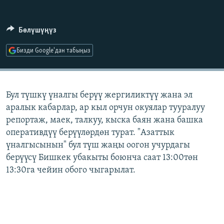
ОНЛАЙН ШЕРИНЕ
ЭЖЕ-СИҢДИЛЕР
АЗАТТЫК+
Бөлүшүңүз
ЫҢГАЙСЫЗ СУРООЛОР
Бизди Google'дан табыңыз
ЭЕ/АРнун бардык сайттары
Бул түшкү үналгы берүү жергиликтүү жана эл
аралык кабарлар, ар кыл орчун окуялар тууралуу
репортаж, маек, талкуу, кыска баян жана башка
оперативдүү берүүлөрдөн турат. "Азаттык
үналгысынын" бул түш жаңы оогон учурдагы
берүүсү Бишкек убакыты боюнча саат 13:00төн
13:30га чейин обого чыгарылат.