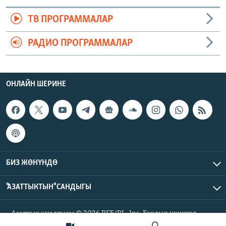
ТВ ПРОГРАММАЛАР
РАДИО ПРОГРАММАЛАР
ОНЛАЙН ШЕРИНЕ
БИЗ ЖӨНҮНДӨ
"АЗАТТЫКТЫН" САНДЫГЫ
Азаттык үналгысы © 2026 RFE/RL, Inc. Бардык укуктар
корголгон.