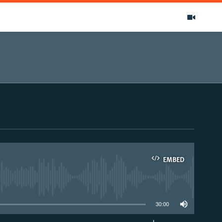
EMBED
able
30:00