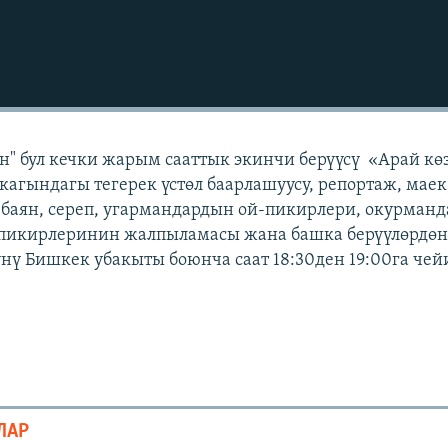
" бул кечки жарым сааттык экинчи берүүсү «Арай кө
кагындагы тегерек үстөл баарлашуусу, репортаж, маек
 баян, сереп, угармандардын ой-пикирлери, окурман
 пикирлеринин жалпыламасы жана башка берүүлөрдөн 
күнү Бишкек убакыты боюнча саат 18:30ден 19:00га чей
ЛАР