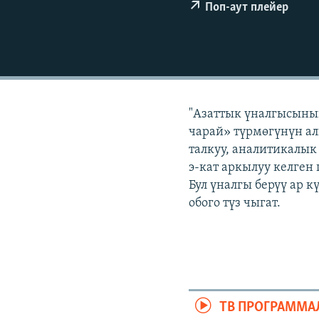
ЭЖЕ-СИҢДИЛЕР
Поп-аут плейер
АЗАТТЫК+
ЫҢГАЙСЫЗ СУРООЛОР
"Азаттык үналгысынын
чарай» түрмөгүнүн ал
талкуу, аналитикалык
э-кат аркылуу келген
Бул үналгы берүү ар 
обого түз чыгат.
ТВ ПРОГРАММА