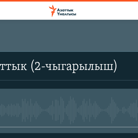
аттык (2-чыгарылыш)
No media source currently avail