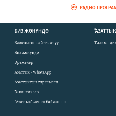
РАДИО ПРОГРА
БИЗ ЖӨНҮНДӨ
"АЗАТТЫ
Блоктолгон сайтты ачуу
Тилим - ди
Биз жөнүндө
Русский
Эрежелер
Азаттык - WhatsApp
ОНЛАЙН ШЕРИНЕ
Азаттыктын тиркемеси
Вакансиялар
"Азаттык" менен байланыш
ЭЕ/АРнун бардык сайттары