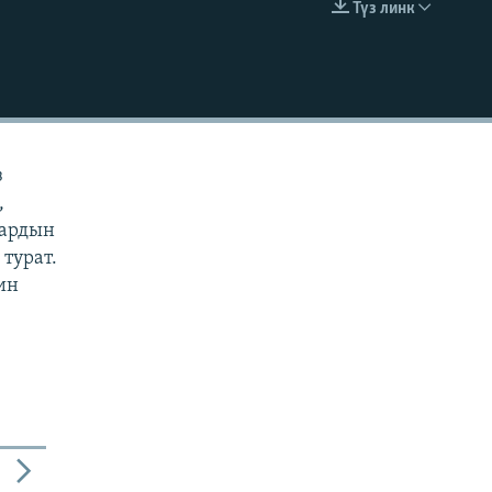
Түз линк
EMBED
з
,
дардын
турат.
ин