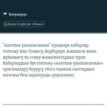
ОНЛАЙН ШЕРИНЕ
ЭЖЕ-СИҢДИЛЕР
АЗАТТЫК+
Бөлүшүңүз
ЫҢГАЙСЫЗ СУРООЛОР
Бизди Google'дан табыңыз
ЭЕ/АРнун бардык сайттары
"Азаттык үналгысынын" күндөлүк кабарлар
топтому Ала-Тоодогу, Борбордук Азиядагы жана
дүйнөдөгү эң соңку жаңылыктардан турат.
Кабарлардын бул топтому «Азаттык үналгысынын»
оригиналдуу берүүсү обого чыккан сааттардын
алгачкы беш мүнөтүндө сунушталат.