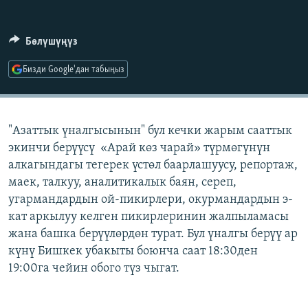
ОНЛАЙН ШЕРИНЕ
ЭЖЕ-СИҢДИЛЕР
АЗАТТЫК+
Бөлүшүңүз
ЫҢГАЙСЫЗ СУРООЛОР
Бизди Google'дан табыңыз
ЭЕ/АРнун бардык сайттары
"Азаттык үналгысынын" бул кечки жарым сааттык
экинчи берүүсү «Арай көз чарай» түрмөгүнүн
алкагындагы тегерек үстөл баарлашуусу, репортаж,
маек, талкуу, аналитикалык баян, сереп,
угармандардын ой-пикирлери, окурмандардын э-
кат аркылуу келген пикирлеринин жалпыламасы
жана башка берүүлөрдөн турат. Бул үналгы берүү ар
күнү Бишкек убакыты боюнча саат 18:30ден
19:00га чейин обого түз чыгат.