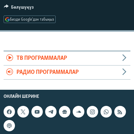
ОНЛАЙН ШЕРИНЕ
ЭЖЕ-СИҢДИЛЕР
Бөлүшүңүз
АЗАТТЫК+
Бизди Google'дан табыңыз
ЫҢГАЙСЫЗ СУРООЛОР
ЭЕ/АРнун бардык сайттары
ТВ ПРОГРАММАЛАР
РАДИО ПРОГРАММАЛАР
ОНЛАЙН ШЕРИНЕ