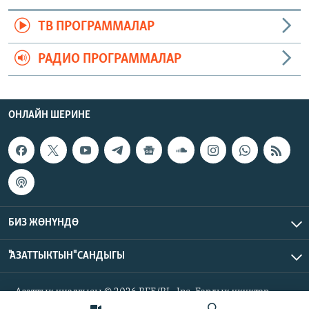
ТВ ПРОГРАММАЛАР
РАДИО ПРОГРАММАЛАР
ОНЛАЙН ШЕРИНЕ
БИЗ ЖӨНҮНДӨ
"АЗАТТЫКТЫН" САНДЫГЫ
Азаттык үналгысы © 2026 RFE/RL, Inc. Бардык укуктар
корголгон.