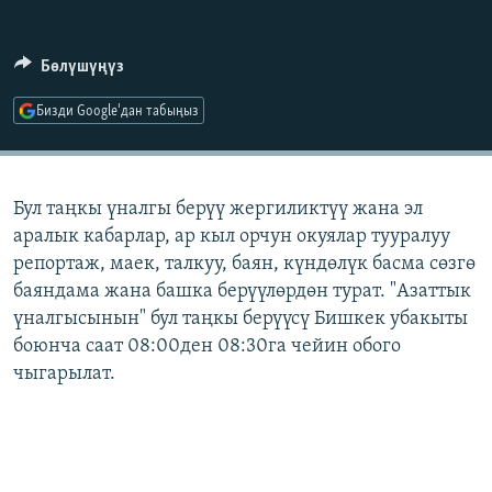
ОНЛАЙН ШЕРИНЕ
ЭЖЕ-СИҢДИЛЕР
АЗАТТЫК+
Бөлүшүңүз
ЫҢГАЙСЫЗ СУРООЛОР
Бизди Google'дан табыңыз
ЭЕ/АРнун бардык сайттары
Бул таңкы үналгы берүү жергиликтүү жана эл
аралык кабарлар, ар кыл орчун окуялар тууралуу
репортаж, маек, талкуу, баян, күндөлүк басма сөзгө
баяндама жана башка берүүлөрдөн турат. "Азаттык
үналгысынын" бул таңкы берүүсү Бишкек убакыты
боюнча саат 08:00ден 08:30га чейин обого
чыгарылат.