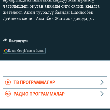
ырларында аялдын миң кырдуу жан дүйнөсү
ОНЛАЙН ШЕРИНЕ
ЭЖЕ-СИҢДИЛЕР
чагылышып, окуган адамды ойго салып, кыялга
жетелейт. Акын тууралуу баянды Шайлообек
АЗАТТЫК+
Дүйшеев менен Аманбек Жапаров даярдады.
ЫҢГАЙСЫЗ СУРООЛОР
ЭЕ/АРнун бардык сайттары
Бөлүшүңүз
Бизди Google'дан табыңыз
ТВ ПРОГРАММАЛАР
РАДИО ПРОГРАММАЛАР