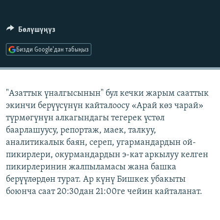
ОНЛАЙН ШЕРИНЕ
ЭЖЕ-СИҢДИЛЕР
АЗАТТЫК+
Бөлүшүңүз
ЫҢГАЙСЫЗ СУРООЛОР
Бизди Google'дан табыңыз
ЭЕ/АРнун бардык сайттары
"Азаттык үналгысынын" бул кечки жарым сааттык
экинчи берүүсүнүн кайталоосу «Арай көз чарай»
түрмөгүнүн алкагындагы тегерек үстөл
баарлашуусу, репортаж, маек, талкуу,
аналитикалык баян, сереп, угармандардын ой-
пикирлери, окурмандардын э-кат аркылуу келген
пикирлеринин жалпыламасы жана башка
берүүлөрдөн турат. Ар күнү Бишкек убакыты
боюнча саат 20:30дан 21:00ге чейин кайталанат.