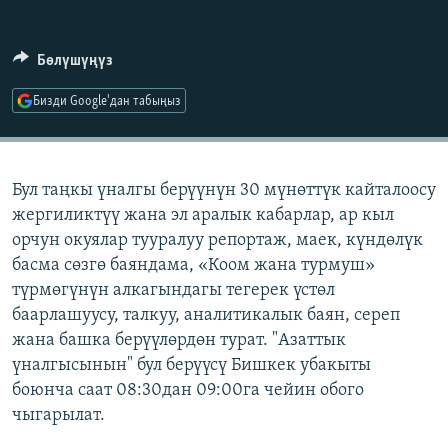
ОНЛАЙН ШЕРИНЕ
ЭЖЕ-СИҢДИЛЕР
АЗАТТЫК+
Бөлүшүңүз
ЫҢГАЙСЫЗ СУРООЛОР
Бизди Google'дан табыңыз
ЭЕ/АРнун бардык сайттары
Бул таңкы үналгы берүүнүн 30 мүнөттүк кайталоосу
жергиликтүү жана эл аралык кабарлар, ар кыл
орчун окуялар тууралуу репортаж, маек, күндөлүк
басма сөзгө баяндама, «Коом жана турмуш»
түрмөгүнүн алкагындагы тегерек үстөл
баарлашуусу, талкуу, аналитикалык баян, сереп
жана башка берүүлөрдөн турат. "Азаттык
үналгысынын" бул берүүсү Бишкек убакыты
боюнча саат 08:30дан 09:00га чейин обого
чыгарылат.