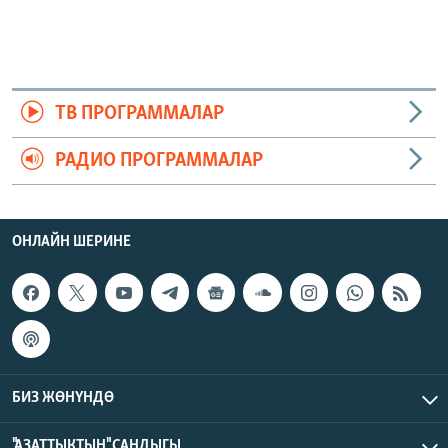
ТВ ПРОГРАММАЛАР
РАДИО ПРОГРАММАЛАР
ОНЛАЙН ШЕРИНЕ
БИЗ ЖӨНҮНДӨ
"АЗАТТЫКТЫН" САНДЫГЫ