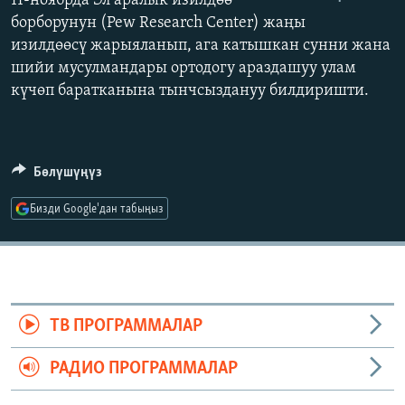
11-ноябрда Эл аралык изилдөө
ОНЛАЙН ШЕРИНЕ
ЭЖЕ-СИҢДИЛЕР
борборунун (Pew Research Center) жаңы
изилдөөсү жарыяланып, ага катышкан сунни жана
АЗАТТЫК+
шийи мусулмандары ортодогу араздашуу улам
ЫҢГАЙСЫЗ СУРООЛОР
күчөп баратканына тынчсыздануу билдиришти.
ЭЕ/АРнун бардык сайттары
Бөлүшүңүз
Бизди Google'дан табыңыз
ТВ ПРОГРАММАЛАР
РАДИО ПРОГРАММАЛАР