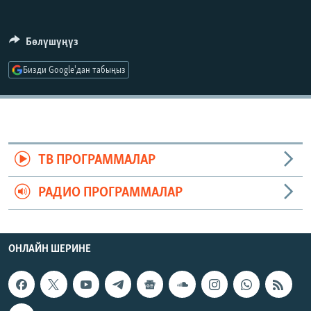
ОНЛАЙН ШЕРИНЕ
ЭЖЕ-СИҢДИЛЕР
АЗАТТЫК+
Бөлүшүңүз
ЫҢГАЙСЫЗ СУРООЛОР
Бизди Google'дан табыңыз
ЭЕ/АРнун бардык сайттары
ТВ ПРОГРАММАЛАР
РАДИО ПРОГРАММАЛАР
ОНЛАЙН ШЕРИНЕ