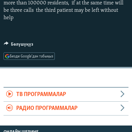
more than 100000 residents, if at the same time will
ОНЛАЙН ШЕРИНЕ
ЭЖЕ-СИҢДИЛЕР
be three calls the third patient may be left without
АЗАТТЫК+
help
ЫҢГАЙСЫЗ СУРООЛОР
Бөлүшүңүз
ЭЕ/АРнун бардык сайттары
Бизди Google'дан табыңыз
ТВ ПРОГРАММАЛАР
РАДИО ПРОГРАММАЛАР