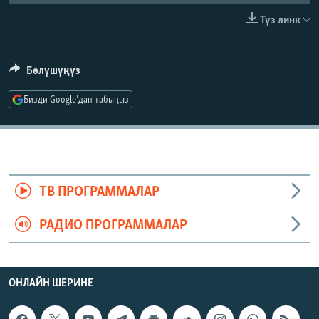
ОНЛАЙН ШЕРИНЕ
ЭЖЕ-СИҢДИЛЕР
Түз линк
АЗАТТЫК+
ЫҢГАЙСЫЗ СУРООЛОР
Бөлүшүңүз
Бизди Google'дан табыңыз
ЭЕ/АРнун бардык сайттары
ТВ ПРОГРАММАЛАР
РАДИО ПРОГРАММАЛАР
ОНЛАЙН ШЕРИНЕ