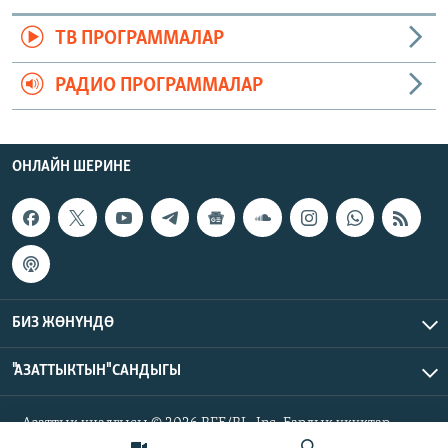
ТВ ПРОГРАММАЛАР
РАДИО ПРОГРАММАЛАР
ОНЛАЙН ШЕРИНЕ
БИЗ ЖӨНҮНДӨ
"АЗАТТЫКТЫН" САНДЫГЫ
Азаттык үналгысы © 2026 RFE/RL, Inc. Бардык укуктар
корголгон.