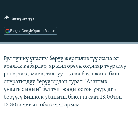
ОНЛАЙН ШЕРИНЕ
ЭЖЕ-СИҢДИЛЕР
АЗАТТЫК+
Бөлүшүңүз
ЫҢГАЙСЫЗ СУРООЛОР
Бизди Google'дан табыңыз
ЭЕ/АРнун бардык сайттары
Бул түшкү үналгы берүү жергиликтүү жана эл
аралык кабарлар, ар кыл орчун окуялар тууралуу
репортаж, маек, талкуу, кыска баян жана башка
оперативдүү берүүлөрдөн турат. "Азаттык
үналгысынын" бул түш жаңы оогон учурдагы
берүүсү Бишкек убакыты боюнча саат 13:00төн
13:30га чейин обого чыгарылат.