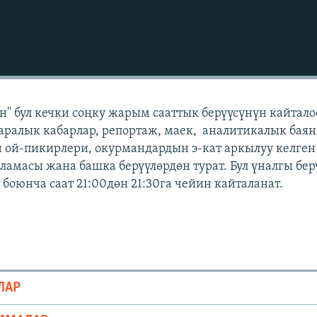
" бул кечки соңку жарым сааттык берүүсүнүн кайтал
аралык кабарлар, репортаж, маек, аналитикалык баян
 ой-пикирлери, окурмандардын э-кат аркылуу келген
масы жана башка берүүлөрдөн турат. Бул үналгы бер
боюнча саат 21:00дөн 21:30га чейин кайталанат.
ЛАР