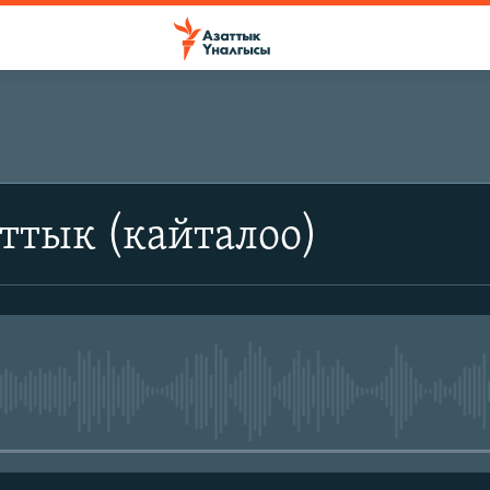
ттык (кайталоо)
No media source currently avail