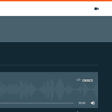
EMBED
able
30:00