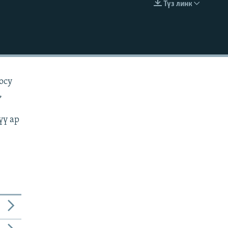
Түз линк
EMBED
оосу
,
үү ар