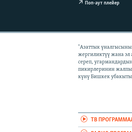
ЭЖЕ-СИҢДИЛЕР
Поп-аут плейер
АЗАТТЫК+
ЫҢГАЙСЫЗ СУРООЛОР
"Азаттык үналгысынын
жергиликтүү жана эл 
сереп, угармандардын
пикирлеринин жалпыла
күнү Бишкек убакыты 
ТВ ПРОГРАММА