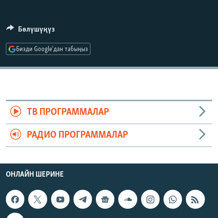
ОНЛАЙН ШЕРИНЕ
ЭЖЕ-СИҢДИЛЕР
АЗАТТЫК+
Бөлүшүңүз
ЫҢГАЙСЫЗ СУРООЛОР
Бизди Google'дан табыңыз
ЭЕ/АРнун бардык сайттары
ТВ ПРОГРАММАЛАР
РАДИО ПРОГРАММАЛАР
ОНЛАЙН ШЕРИНЕ