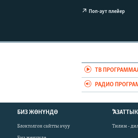
ЭЖЕ-СИҢДИЛЕР
Поп-аут плейер
АЗАТТЫК+
ЫҢГАЙСЫЗ СУРООЛОР
ТВ ПРОГРАММА
РАДИО ПРОГРА
БИЗ ЖӨНҮНДӨ
"АЗАТТЫ
Блоктолгон сайтты ачуу
Тилим - ди