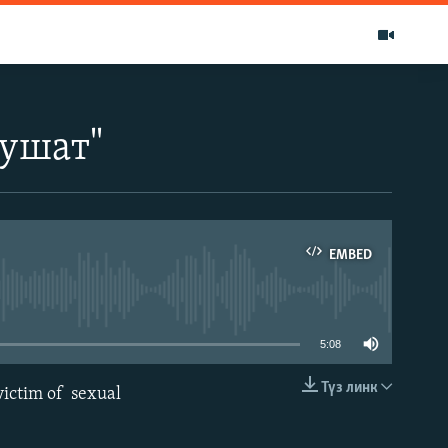
лушат"
EMBED
able
5:08
Түз линк
ctim of sexual
EMBED