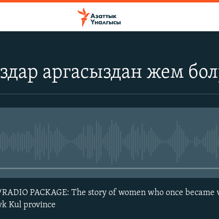
здар аргасыздан жем бо
No media source currently avail
IO PACKAGE: The story of women who once became vi
yk Kul province