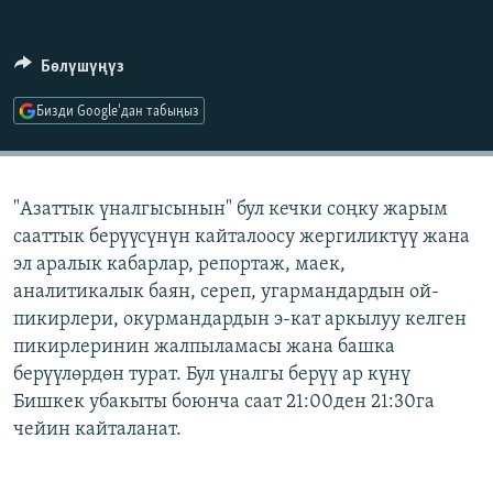
ОНЛАЙН ШЕРИНЕ
ЭЖЕ-СИҢДИЛЕР
АЗАТТЫК+
Бөлүшүңүз
ЫҢГАЙСЫЗ СУРООЛОР
Бизди Google'дан табыңыз
ЭЕ/АРнун бардык сайттары
"Азаттык үналгысынын" бул кечки соңку жарым
сааттык берүүсүнүн кайталоосу жергиликтүү жана
эл аралык кабарлар, репортаж, маек,
аналитикалык баян, сереп, угармандардын ой-
пикирлери, окурмандардын э-кат аркылуу келген
пикирлеринин жалпыламасы жана башка
берүүлөрдөн турат. Бул үналгы берүү ар күнү
Бишкек убакыты боюнча саат 21:00ден 21:30га
чейин кайталанат.