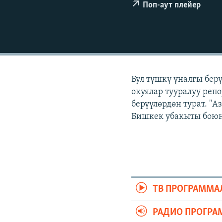
ЭЖЕ-СИҢДИЛЕР
Поп-аут плейер
АЗАТТЫК+
ЫҢГАЙСЫЗ СУРООЛОР
Бул түшкү үналгы бер
окуялар тууралуу реп
берүүлөрдөн турат. "
Бишкек убакыты боюнч
ТВ ПРОГРАММА
РАДИО ПРОГРА