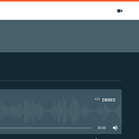
EMBED
able
30:00