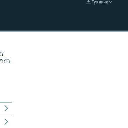
Түз линк
EMBED
н
үү
рүүсү