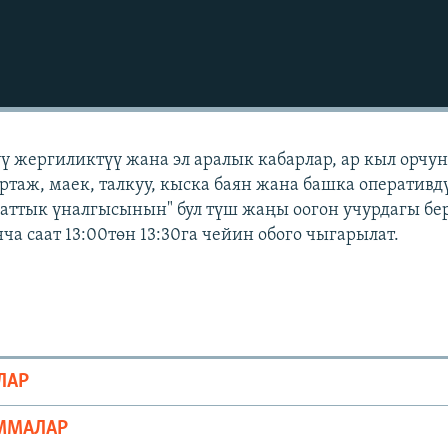
үү жергиликтүү жана эл аралык кабарлар, ар кыл орчу
ортаж, маек, талкуу, кыска баян жана башка оперативд
Азаттык үналгысынын" бул түш жаңы оогон учурдагы бе
а саат 13:00төн 13:30га чейин обого чыгарылат.
ЛАР
ММАЛАР