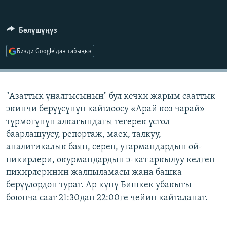
ОНЛАЙН ШЕРИНЕ
ЭЖЕ-СИҢДИЛЕР
АЗАТТЫК+
Бөлүшүңүз
ЫҢГАЙСЫЗ СУРООЛОР
Бизди Google'дан табыңыз
ЭЕ/АРнун бардык сайттары
"Азаттык үналгысынын" бул кечки жарым сааттык
экинчи берүүсүнүн кайтлоосу «Арай көз чарай»
түрмөгүнүн алкагындагы тегерек үстөл
баарлашуусу, репортаж, маек, талкуу,
аналитикалык баян, сереп, угармандардын ой-
пикирлери, окурмандардын э-кат аркылуу келген
пикирлеринин жалпыламасы жана башка
берүүлөрдөн турат. Ар күнү Бишкек убакыты
боюнча саат 21:30дан 22:00ге чейин кайталанат.