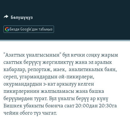
ОНЛАЙН ШЕРИНЕ
ЭЖЕ-СИҢДИЛЕР
АЗАТТЫК+
Бөлүшүңүз
ЫҢГАЙСЫЗ СУРООЛОР
Бизди Google'дан табыңыз
ЭЕ/АРнун бардык сайттары
"Азаттык үналгысынын" бул кечки соңку жарым
сааттык берүүсү жергиликтүү жана эл аралык
кабарлар, репортаж, маек, аналитикалык баян,
сереп, угармандардын ой-пикирлери,
окурмандардын э-кат аркылуу келген
пикирлеринин жалпыламасы жана башка
берүүлөрдөн турат. Бул үналгы берүү ар күнү
Бишкек убакыты боюнча саат 20:00дан 20:30га
чейин обого түз чыгат.