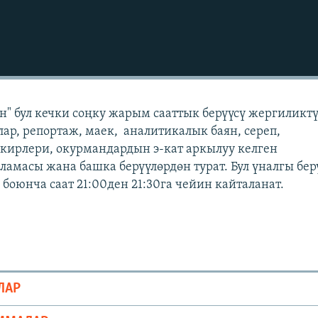
" бул кечки соңку жарым сааттык берүүсү жергиликт
лар, репортаж, маек, аналитикалык баян, сереп,
кирлери, окурмандардын э-кат аркылуу келген
масы жана башка берүүлөрдөн турат. Бул үналгы бер
боюнча саат 21:00ден 21:30га чейин кайталанат.
ЛАР