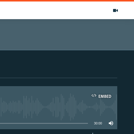
EMBED
able
30:00