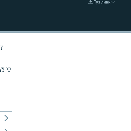
Түз линк
EMBED
үү
үү ар