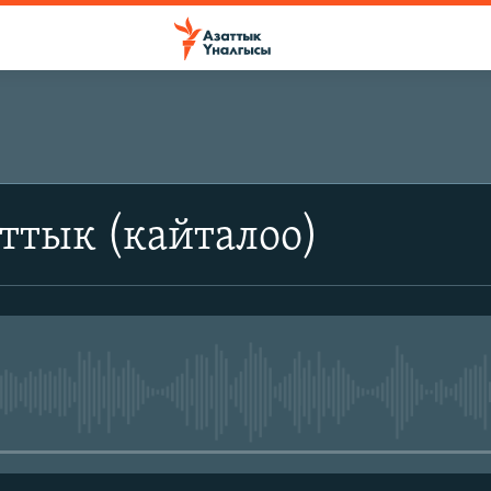
ттык (кайталоо)
No media source currently avail