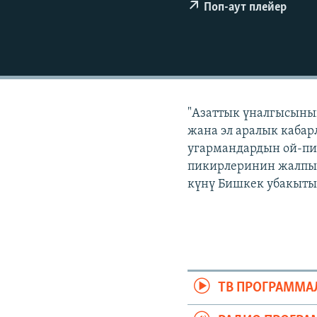
ЭЖЕ-СИҢДИЛЕР
Поп-аут плейер
АЗАТТЫК+
ЫҢГАЙСЫЗ СУРООЛОР
"Азаттык үналгысынын
жана эл аралык кабар
угармандардын ой-пи
пикирлеринин жалпыла
күнү Бишкек убакыты 
ТВ ПРОГРАММА