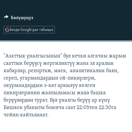
ОНЛАЙН ШЕРИНЕ
ЭЖЕ-СИҢДИЛЕР
АЗАТТЫК+
Бөлүшүңүз
ЫҢГАЙСЫЗ СУРООЛОР
Бизди Google'дан табыңыз
ЭЕ/АРнун бардык сайттары
"Азаттык үналгысынын" бул кечки алгачкы жарым
сааттык берүүсү жергиликтүү жана эл аралык
кабарлар, репортаж, маек, аналитикалык баян,
сереп, угармандардын ой-пикирлери,
окурмандардын э-кат аркылуу келген
пикирлеринин жалпыламасы жана башка
берүүлөрдөн турат. Бул үналгы берүү ар күнү
Бишкек убакыты боюнча саат 22:05тен 22:30га
чейин кайталанат.