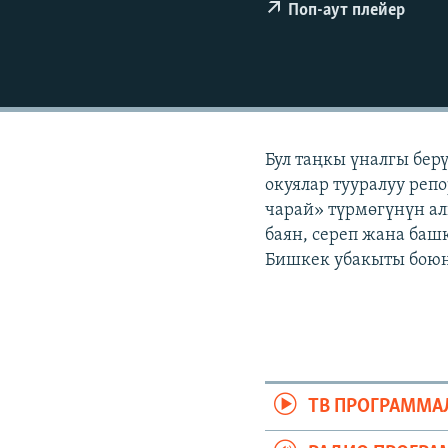
ЭЖЕ-СИҢДИЛЕР
Поп-аут плейер
АЗАТТЫК+
ЫҢГАЙСЫЗ СУРООЛОР
Бул таңкы үналгы бер
окуялар тууралуу репо
чарай» түрмөгүнүн ал
баян, сереп жана башк
Бишкек убакыты боюнч
ТВ ПРОГРАММА