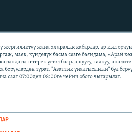
үү жергиликтүү жана эл аралык кабарлар, ар кыл орчу
ртаж, маек, күндөлүк басма сөзгө баяндама, «Арай кө
кагындагы тегерек үстөл баарлашуусу, талкуу, аналит
а берүүлөрдөн турат. "Азаттык үналгысынын" бул берү
а саат 07:00ден 08:00ге чейин обого чыгарылат.
ЛАР