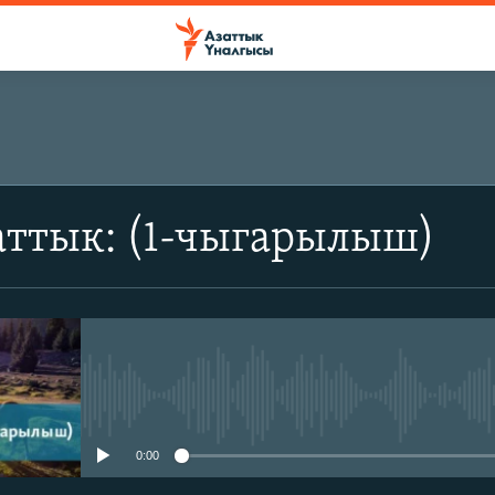
аттык: (1-чыгарылыш)
No media source currently avail
0:00