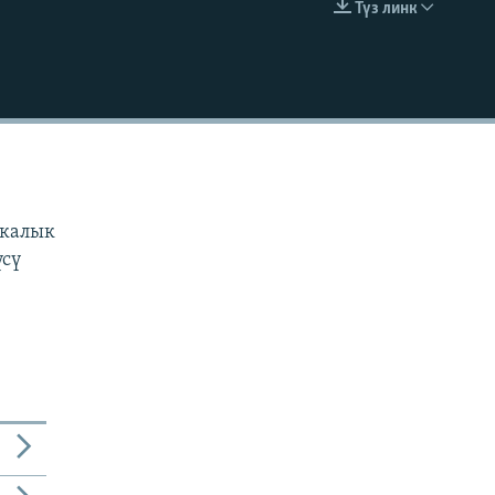
Түз линк
EMBED
н
з
икалык
үсү