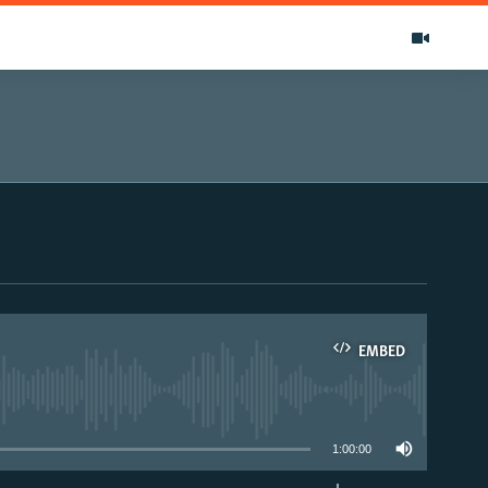
EMBED
able
1:00:00