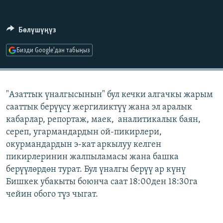
ОНЛАЙН ШЕРИНЕ
ЭЖЕ-СИҢДИЛЕР
АЗАТТЫК+
Бөлүшүңүз
ЫҢГАЙСЫЗ СУРООЛОР
Бизди Google'дан табыңыз
ЭЕ/АРнун бардык сайттары
"Азаттык үналгысынын" бул кечки алгачкы жарым
сааттык берүүсү жергиликтүү жана эл аралык
кабарлар, репортаж, маек, аналитикалык баян,
сереп, угармандардын ой-пикирлери,
окурмандардын э-кат аркылуу келген
пикирлеринин жалпыламасы жана башка
берүүлөрдөн турат. Бул үналгы берүү ар күнү
Бишкек убакыты боюнча саат 18:00ден 18:30га
чейин обого түз чыгат.