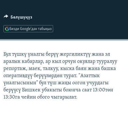
ОНЛАЙН ШЕРИНЕ
ЭЖЕ-СИҢДИЛЕР
АЗАТТЫК+
Бөлүшүңүз
ЫҢГАЙСЫЗ СУРООЛОР
Бизди Google'дан табыңыз
ЭЕ/АРнун бардык сайттары
Бул түшкү үналгы берүү жергиликтүү жана эл
аралык кабарлар, ар кыл орчун окуялар тууралуу
репортаж, маек, талкуу, кыска баян жана башка
оперативдүү берүүлөрдөн турат. "Азаттык
үналгысынын" бул түш жаңы оогон учурдагы
берүүсү Бишкек убакыты боюнча саат 13:00төн
13:30га чейин обого чыгарылат.