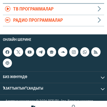
ТВ ПРОГРАММАЛАР
РАДИО ПРОГРАММАЛАР
ОНЛАЙН ШЕРИНЕ
БИЗ ЖӨНҮНДӨ
"АЗАТТЫКТЫН" САНДЫГЫ
Азаттык үналгысы © 2026 RFE/RL, Inc. Бардык укуктар
корголгон.