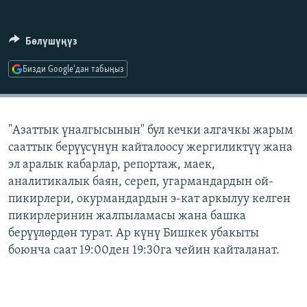
ОНЛАЙН ШЕРИНЕ
ЭЖЕ-СИҢДИЛЕР
АЗАТТЫК+
Бөлүшүңүз
ЫҢГАЙСЫЗ СУРООЛОР
Бизди Google'дан табыңыз
ЭЕ/АРнун бардык сайттары
"Азаттык үналгысынын" бул кечки алгачкы жарым
сааттык берүүсүнүн кайталоосу жергиликтүү жана
эл аралык кабарлар, репортаж, маек,
аналитикалык баян, сереп, угармандардын ой-
пикирлери, окурмандардын э-кат аркылуу келген
пикирлеринин жалпыламасы жана башка
берүүлөрдөн турат. Ар күнү Бишкек убакыты
боюнча саат 19:00ден 19:30га чейин кайталанат.