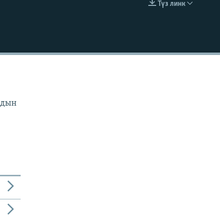
Түз линк
EMBED
рдын