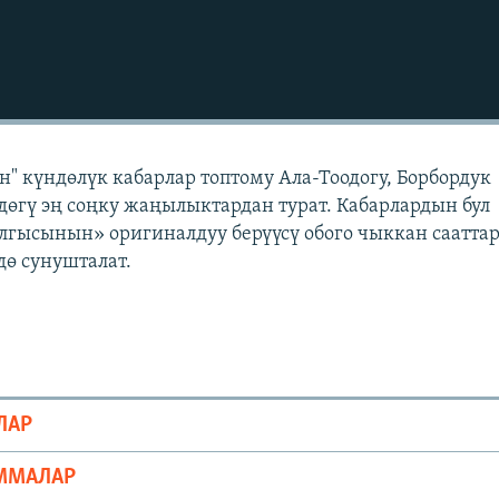
" күндөлүк кабарлар топтому Ала-Тоодогу, Борбордук
өгү эң соңку жаңылыктардан турат. Кабарлардын бул
лгысынын» оригиналдуу берүүсү обого чыккан саатта
ө сунушталат.
ЛАР
ММАЛАР