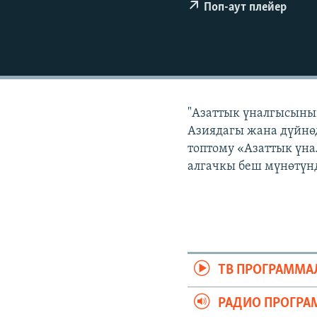
ЭЖЕ-СИҢДИЛЕР
Поп-аут плейер
АЗАТТЫК+
ЫҢГАЙСЫЗ СУРООЛОР
"Азаттык үналгысынын
Азиядагы жана дүйнөд
топтому «Азаттык үна
алгачкы беш мүнөтүнд
ТВ ПРОГРАММА
РАДИО ПРОГРА