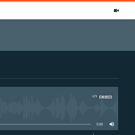
EMBED
able
5:00