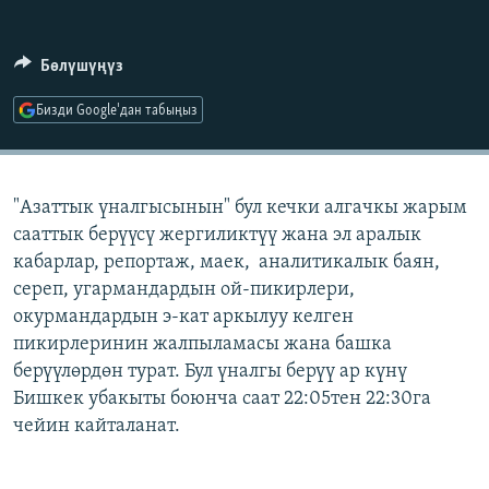
ОНЛАЙН ШЕРИНЕ
ЭЖЕ-СИҢДИЛЕР
АЗАТТЫК+
Бөлүшүңүз
ЫҢГАЙСЫЗ СУРООЛОР
Бизди Google'дан табыңыз
ЭЕ/АРнун бардык сайттары
"Азаттык үналгысынын" бул кечки алгачкы жарым
сааттык берүүсү жергиликтүү жана эл аралык
кабарлар, репортаж, маек, аналитикалык баян,
сереп, угармандардын ой-пикирлери,
окурмандардын э-кат аркылуу келген
пикирлеринин жалпыламасы жана башка
берүүлөрдөн турат. Бул үналгы берүү ар күнү
Бишкек убакыты боюнча саат 22:05тен 22:30га
чейин кайталанат.