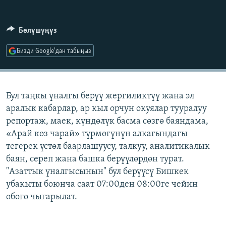
ОНЛАЙН ШЕРИНЕ
ЭЖЕ-СИҢДИЛЕР
АЗАТТЫК+
Бөлүшүңүз
ЫҢГАЙСЫЗ СУРООЛОР
Бизди Google'дан табыңыз
ЭЕ/АРнун бардык сайттары
Бул таңкы үналгы берүү жергиликтүү жана эл
аралык кабарлар, ар кыл орчун окуялар тууралуу
репортаж, маек, күндөлүк басма сөзгө баяндама,
«Арай көз чарай» түрмөгүнүн алкагындагы
тегерек үстөл баарлашуусу, талкуу, аналитикалык
баян, сереп жана башка берүүлөрдөн турат.
"Азаттык үналгысынын" бул берүүсү Бишкек
убакыты боюнча саат 07:00ден 08:00ге чейин
обого чыгарылат.