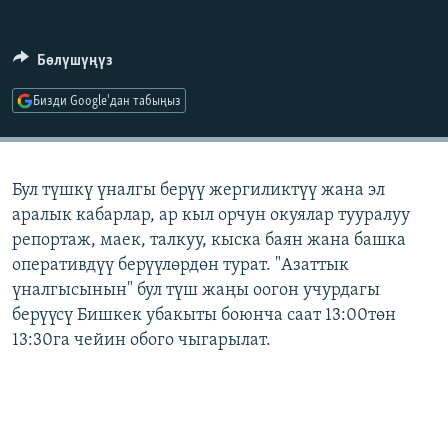
ОНЛАЙН ШЕРИНЕ
ЭЖЕ-СИҢДИЛЕР
АЗАТТЫК+
Бөлүшүңүз
ЫҢГАЙСЫЗ СУРООЛОР
Бизди Google'дан табыңыз
ЭЕ/АРнун бардык сайттары
Бул түшкү үналгы берүү жергиликтүү жана эл
аралык кабарлар, ар кыл орчун окуялар тууралуу
репортаж, маек, талкуу, кыска баян жана башка
оперативдүү берүүлөрдөн турат. "Азаттык
үналгысынын" бул түш жаңы оогон учурдагы
берүүсү Бишкек убакыты боюнча саат 13:00төн
13:30га чейин обого чыгарылат.