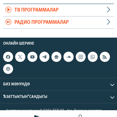
ТВ ПРОГРАММАЛАР
РАДИО ПРОГРАММАЛАР
ОНЛАЙН ШЕРИНЕ
БИЗ ЖӨНҮНДӨ
"АЗАТТЫКТЫН" САНДЫГЫ
Азаттык үналгысы © 2026 RFE/RL, Inc. Бардык укуктар
корголгон.