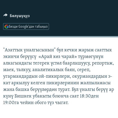
ОНЛАЙН ШЕРИНЕ
ЭЖЕ-СИҢДИЛЕР
АЗАТТЫК+
Бөлүшүңүз
ЫҢГАЙСЫЗ СУРООЛОР
Бизди Google'дан табыңыз
ЭЕ/АРнун бардык сайттары
"Азаттык үналгысынын" бул кечки жарым сааттык
экинчи берүүсү «Арай көз чарай» түрмөгүнүн
алкагындагы тегерек үстөл баарлашуусу, репортаж,
маек, талкуу, аналитикалык баян, сереп,
угармандардын ой-пикирлери, окурмандардын э-
кат аркылуу келген пикирлеринин жалпыламасы
жана башка берүүлөрдөн турат. Бул үналгы берүү ар
күнү Бишкек убакыты боюнча саат 18:30ден
19:00га чейин обого түз чыгат.