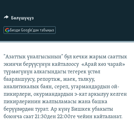
ОНЛАЙН ШЕРИНЕ
ЭЖЕ-СИҢДИЛЕР
АЗАТТЫК+
Бөлүшүңүз
ЫҢГАЙСЫЗ СУРООЛОР
Бизди Google'дан табыңыз
ЭЕ/АРнун бардык сайттары
"Азаттык үналгысынын" бул кечки жарым сааттык
экинчи берүүсүнүн кайталоосу «Арай көз чарай»
түрмөгүнүн алкагындагы тегерек үстөл
баарлашуусу, репортаж, маек, талкуу,
аналитикалык баян, сереп, угармандардын ой-
пикирлери, окурмандардын э-кат аркылуу келген
пикирлеринин жалпыламасы жана башка
берүүлөрдөн турат. Ар күнү Бишкек убакыты
боюнча саат 21:30ден 22:00ге чейин кайталанат.