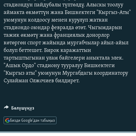
стадиондун пайдубалы түптөлдү. Алыскы тоолуу
ОНЛАЙН ШЕРИНЕ
ЭЖЕ-СИҢДИЛЕР
аймакта өкмөттүн жана Бишкектеги "Кыргыз-Аты"
АЗАТТЫК+
уюмунун колдоосу менен курулуп жаткан
стадиондо оюндар февралда өтөт. Чыгымдарын
ЫҢГАЙСЫЗ СУРООЛОР
тажик өкмөтү жана франциялык донорлор
көтөргөн спорт жайында мургабчылар айыл-айыл
ЭЕ/АРнун бардык сайттары
болуп беттешет. Бирок каражаттын
тартыштыгынан улам байгелери аныктала элек.
"Ашык Ордо" стадиону тууралуу Бишкектеги
"Кыргыз аты" уюмунун Мургабдагы координатору
Сулайман Олжочиев билдирет.
Бөлүшүңүз
Бизди Google'дан табыңыз