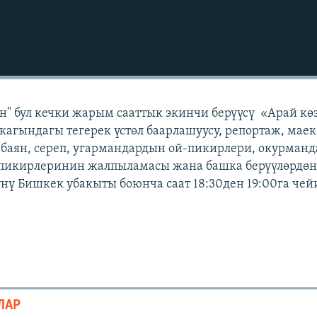
" бул кечки жарым сааттык экинчи берүүсү «Арай кө
кагындагы тегерек үстөл баарлашуусу, репортаж, маек
 баян, сереп, угармандардын ой-пикирлери, окурман
 пикирлеринин жалпыламасы жана башка берүүлөрдөн 
күнү Бишкек убакыты боюнча саат 18:30ден 19:00га чей
ЛАР