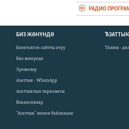
РАДИО ПРОГРА
БИЗ ЖӨНҮНДӨ
"АЗАТТЫ
Блоктолгон сайтты ачуу
Тилим - ди
Биз жөнүндө
Русский
Эрежелер
Азаттык - WhatsApp
ОНЛАЙН ШЕРИНЕ
Азаттыктын тиркемеси
Вакансиялар
"Азаттык" менен байланыш
ЭЕ/АРнун бардык сайттары