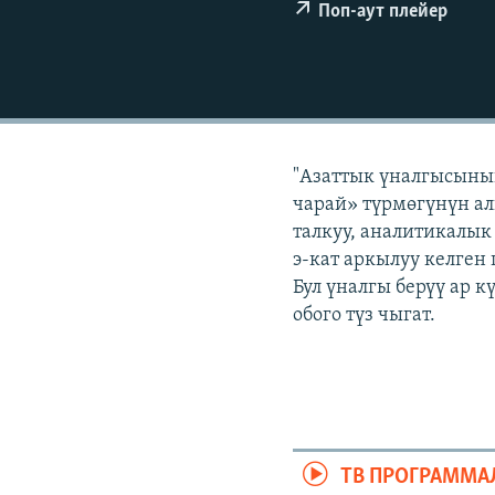
ЭЖЕ-СИҢДИЛЕР
Поп-аут плейер
АЗАТТЫК+
ЫҢГАЙСЫЗ СУРООЛОР
"Азаттык үналгысынын
чарай» түрмөгүнүн ал
талкуу, аналитикалык
э-кат аркылуу келген
Бул үналгы берүү ар 
обого түз чыгат.
ТВ ПРОГРАММА