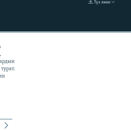
Түз линк
EMBED
з
,
дардын
турат.
ин