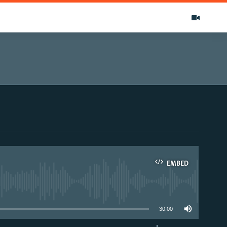
EMBED
able
30:00