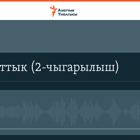
аттык (2-чыгарылыш)
No media source currently avail