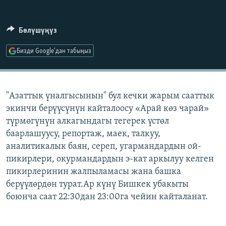
ОНЛАЙН ШЕРИНЕ
ЭЖЕ-СИҢДИЛЕР
АЗАТТЫК+
Бөлүшүңүз
ЫҢГАЙСЫЗ СУРООЛОР
Бизди Google'дан табыңыз
ЭЕ/АРнун бардык сайттары
"Азаттык үналгысынын" бул кечки жарым сааттык
экинчи берүүсүнүн кайталоосу «Арай көз чарай»
түрмөгүнүн алкагындагы тегерек үстөл
баарлашуусу, репортаж, маек, талкуу,
аналитикалык баян, сереп, угармандардын ой-
пикирлери, окурмандардын э-кат аркылуу келген
пикирлеринин жалпыламасы жана башка
берүүлөрдөн турат.Ар күнү Бишкек убакыты
боюнча саат 22:30дан 23:00га чейин кайталанат.