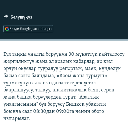
ОНЛАЙН ШЕРИНЕ
ЭЖЕ-СИҢДИЛЕР
АЗАТТЫК+
Бөлүшүңүз
ЫҢГАЙСЫЗ СУРООЛОР
Бизди Google'дан табыңыз
ЭЕ/АРнун бардык сайттары
Бул таңкы үналгы берүүнүн 30 мүнөттүк кайталоосу
жергиликтүү жана эл аралык кабарлар, ар кыл
орчун окуялар тууралуу репортаж, маек, күндөлүк
басма сөзгө баяндама, «Коом жана турмуш»
түрмөгүнүн алкагындагы тегерек үстөл
баарлашуусу, талкуу, аналитикалык баян, сереп
жана башка берүүлөрдөн турат. "Азаттык
үналгысынын" бул берүүсү Бишкек убакыты
боюнча саат 08:30дан 09:00га чейин обого
чыгарылат.