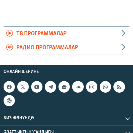
ТВ ПРОГРАММАЛАР
РАДИО ПРОГРАММАЛАР
ОНЛАЙН ШЕРИНЕ
БИЗ ЖӨНҮНДӨ
"АЗАТТЫКТЫН" САНДЫГЫ