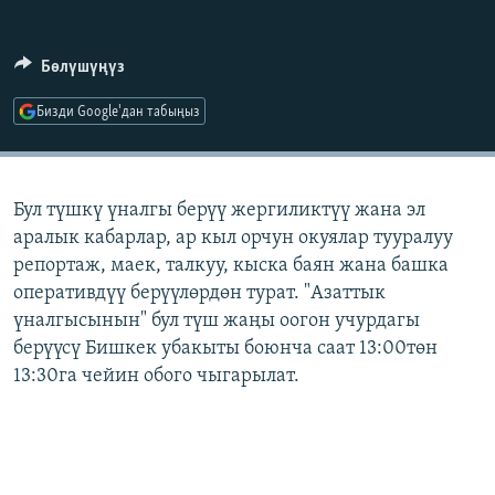
ОНЛАЙН ШЕРИНЕ
ЭЖЕ-СИҢДИЛЕР
АЗАТТЫК+
Бөлүшүңүз
ЫҢГАЙСЫЗ СУРООЛОР
Бизди Google'дан табыңыз
ЭЕ/АРнун бардык сайттары
Бул түшкү үналгы берүү жергиликтүү жана эл
аралык кабарлар, ар кыл орчун окуялар тууралуу
репортаж, маек, талкуу, кыска баян жана башка
оперативдүү берүүлөрдөн турат. "Азаттык
үналгысынын" бул түш жаңы оогон учурдагы
берүүсү Бишкек убакыты боюнча саат 13:00төн
13:30га чейин обого чыгарылат.