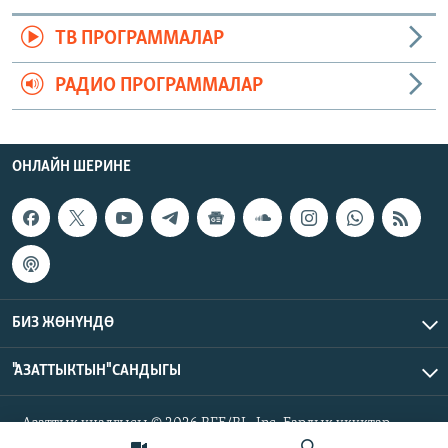
ТВ ПРОГРАММАЛАР
РАДИО ПРОГРАММАЛАР
ОНЛАЙН ШЕРИНЕ
БИЗ ЖӨНҮНДӨ
"АЗАТТЫКТЫН" САНДЫГЫ
Азаттык үналгысы © 2026 RFE/RL, Inc. Бардык укуктар
корголгон.