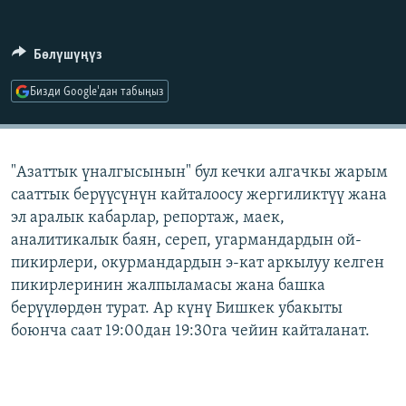
ОНЛАЙН ШЕРИНЕ
ЭЖЕ-СИҢДИЛЕР
АЗАТТЫК+
Бөлүшүңүз
ЫҢГАЙСЫЗ СУРООЛОР
Бизди Google'дан табыңыз
ЭЕ/АРнун бардык сайттары
"Азаттык үналгысынын" бул кечки алгачкы жарым
сааттык берүүсүнүн кайталоосу жергиликтүү жана
эл аралык кабарлар, репортаж, маек,
аналитикалык баян, сереп, угармандардын ой-
пикирлери, окурмандардын э-кат аркылуу келген
пикирлеринин жалпыламасы жана башка
берүүлөрдөн турат. Ар күнү Бишкек убакыты
боюнча саат 19:00дан 19:30га чейин кайталанат.