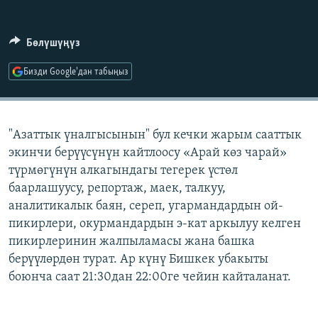
ОНЛАЙН ШЕРИНЕ
ЭЖЕ-СИҢДИЛЕР
АЗАТТЫК+
Бөлүшүңүз
ЫҢГАЙСЫЗ СУРООЛОР
Бизди Google'дан табыңыз
ЭЕ/АРнун бардык сайттары
"Азаттык үналгысынын" бул кечки жарым сааттык
экинчи берүүсүнүн кайтлоосу «Арай көз чарай»
түрмөгүнүн алкагындагы тегерек үстөл
баарлашуусу, репортаж, маек, талкуу,
аналитикалык баян, сереп, угармандардын ой-
пикирлери, окурмандардын э-кат аркылуу келген
пикирлеринин жалпыламасы жана башка
берүүлөрдөн турат. Ар күнү Бишкек убакыты
боюнча саат 21:30дан 22:00ге чейин кайталанат.