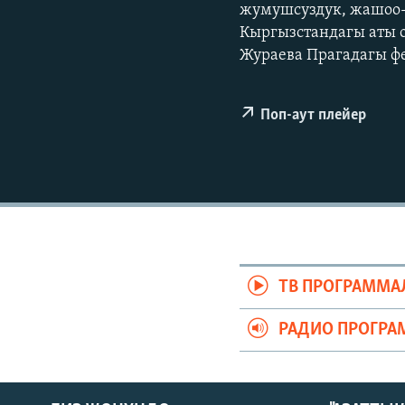
ЭЖЕ-СИҢДИЛЕР
жумушсуздук, жашоо-
Кыргызстандагы аты 
АЗАТТЫК+
Жураева Прагадагы фе
ЫҢГАЙСЫЗ СУРООЛОР
Поп-аут плейер
ТВ ПРОГРАММА
РАДИО ПРОГРА