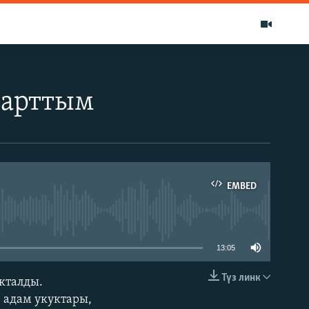
 тарттым
EMBED
able
13:05
Түз линк
кталды.
EMBED
 адам укуктары,