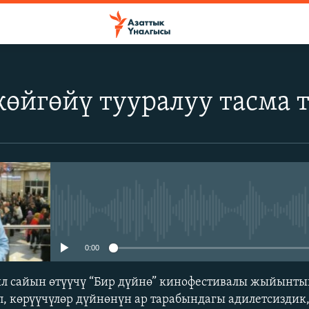
 көйгөйү тууралуу тасма
No media source currently avail
0:00
ыл сайын өтүүчү “Бир дүйнө” кинофестивалы жыйынты
 көрүүчүлөр дүйнөнүн ар тарабындагы адилетсиздик,