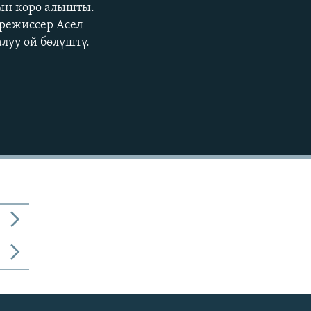
ын көрө алышты.
режиссер Асел
луу ой бөлүштү.