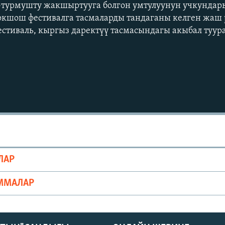
турмушту жакшыртууга болгон умтулуунун учкундар
окшош фестивалга тасмаларды тандаганы келген жаш 
стиваль, кыргыз даректүү тасмасындагы акыбал туура
ЛАР
ММАЛАР