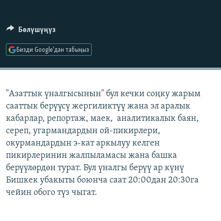
ОНЛАЙН ШЕРИНЕ
ЭЖЕ-СИҢДИЛЕР
АЗАТТЫК+
Бөлүшүңүз
ЫҢГАЙСЫЗ СУРООЛОР
Бизди Google'дан табыңыз
ЭЕ/АРнун бардык сайттары
"Азаттык үналгысынын" бул кечки соңку жарым
сааттык берүүсү жергиликтүү жана эл аралык
кабарлар, репортаж, маек, аналитикалык баян,
сереп, угармандардын ой-пикирлери,
окурмандардын э-кат аркылуу келген
пикирлеринин жалпыламасы жана башка
берүүлөрдөн турат. Бул үналгы берүү ар күнү
Бишкек убакыты боюнча саат 20:00дан 20:30га
чейин обого түз чыгат.