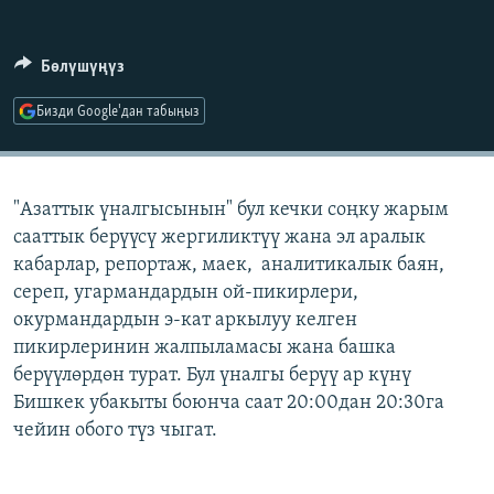
ОНЛАЙН ШЕРИНЕ
ЭЖЕ-СИҢДИЛЕР
АЗАТТЫК+
Бөлүшүңүз
ЫҢГАЙСЫЗ СУРООЛОР
Бизди Google'дан табыңыз
ЭЕ/АРнун бардык сайттары
"Азаттык үналгысынын" бул кечки соңку жарым
сааттык берүүсү жергиликтүү жана эл аралык
кабарлар, репортаж, маек, аналитикалык баян,
сереп, угармандардын ой-пикирлери,
окурмандардын э-кат аркылуу келген
пикирлеринин жалпыламасы жана башка
берүүлөрдөн турат. Бул үналгы берүү ар күнү
Бишкек убакыты боюнча саат 20:00дан 20:30га
чейин обого түз чыгат.