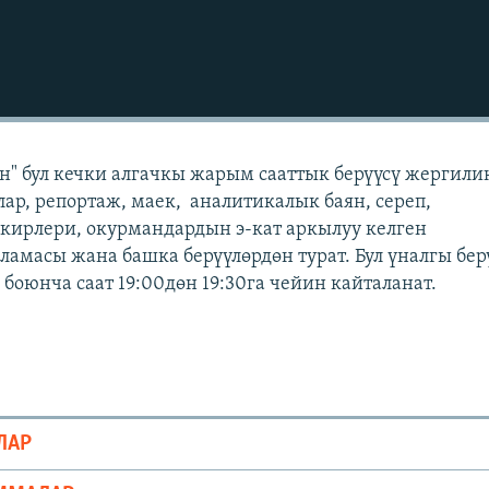
" бул кечки алгачкы жарым сааттык берүүсү жергили
лар, репортаж, маек, аналитикалык баян, сереп,
кирлери, окурмандардын э-кат аркылуу келген
масы жана башка берүүлөрдөн турат. Бул үналгы бер
боюнча саат 19:00дөн 19:30га чейин кайталанат.
ЛАР