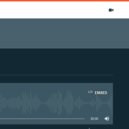
EMBED
able
30:00