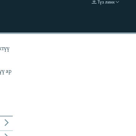
Түз линк
EMBED
ктүү
үү ар