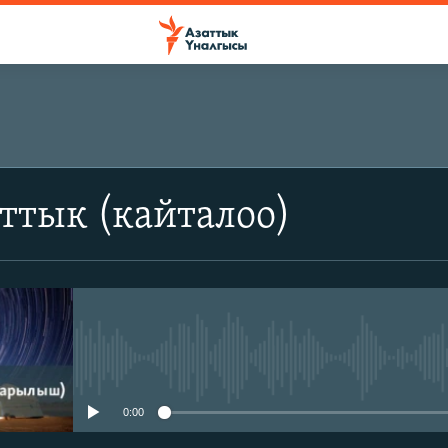
ттык (кайталоо)
No media source currently avail
0:00