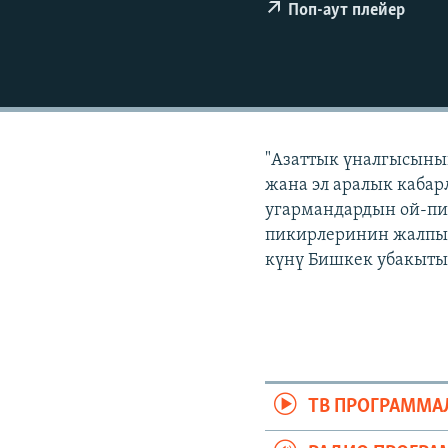
ЭЖЕ-СИҢДИЛЕР
Поп-аут плейер
АЗАТТЫК+
ЫҢГАЙСЫЗ СУРООЛОР
"Азаттык үналгысынын
жана эл аралык кабар
угармандардын ой-пи
пикирлеринин жалпыла
күнү Бишкек убакыты 
ТВ ПРОГРАММА