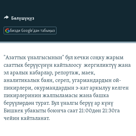
ОНЛАЙН ШЕРИНЕ
ЭЖЕ-СИҢДИЛЕР
АЗАТТЫК+
Бөлүшүңүз
ЫҢГАЙСЫЗ СУРООЛОР
Бизди Google'дан табыңыз
ЭЕ/АРнун бардык сайттары
"Азаттык үналгысынын" бул кечки соңку жарым
сааттык берүүсүнүн кайталоосу жергиликтүү жана
эл аралык кабарлар, репортаж, маек,
аналитикалык баян, сереп, угармандардын ой-
пикирлери, окурмандардын э-кат аркылуу келген
пикирлеринин жалпыламасы жана башка
берүүлөрдөн турат. Бул үналгы берүү ар күнү
Бишкек убакыты боюнча саат 21:00дөн 21:30га
чейин кайталанат.