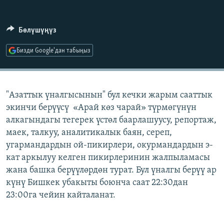
ОНЛАЙН ШЕРИНЕ
ЭЖЕ-СИҢДИЛЕР
АЗАТТЫК+
Бөлүшүңүз
ЫҢГАЙСЫЗ СУРООЛОР
Бизди Google'дан табыңыз
ЭЕ/АРнун бардык сайттары
"Азаттык үналгысынын" бул кечки жарым сааттык
экинчи берүүсү «Арай көз чарай» түрмөгүнүн
алкагындагы тегерек үстөл баарлашуусу, репортаж,
маек, талкуу, аналитикалык баян, сереп,
угармандардын ой-пикирлери, окурмандардын э-
кат аркылуу келген пикирлеринин жалпыламасы
жана башка берүүлөрдөн турат. Бул үналгы берүү ар
күнү Бишкек убакыты боюнча саат 22:30дан
23:00га чейин кайталанат.