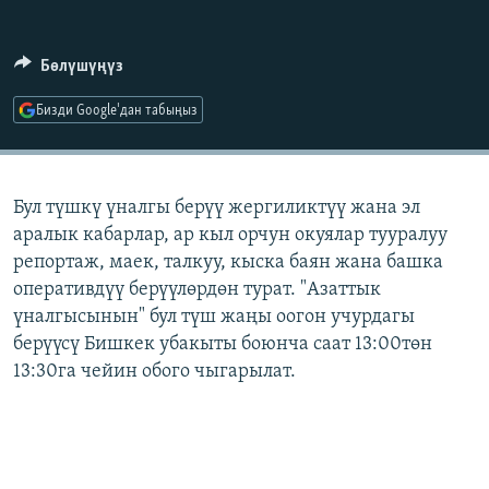
ОНЛАЙН ШЕРИНЕ
ЭЖЕ-СИҢДИЛЕР
АЗАТТЫК+
Бөлүшүңүз
ЫҢГАЙСЫЗ СУРООЛОР
Бизди Google'дан табыңыз
ЭЕ/АРнун бардык сайттары
Бул түшкү үналгы берүү жергиликтүү жана эл
аралык кабарлар, ар кыл орчун окуялар тууралуу
репортаж, маек, талкуу, кыска баян жана башка
оперативдүү берүүлөрдөн турат. "Азаттык
үналгысынын" бул түш жаңы оогон учурдагы
берүүсү Бишкек убакыты боюнча саат 13:00төн
13:30га чейин обого чыгарылат.