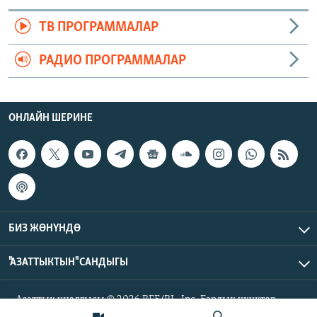
ТВ ПРОГРАММАЛАР
РАДИО ПРОГРАММАЛАР
ОНЛАЙН ШЕРИНЕ
БИЗ ЖӨНҮНДӨ
"АЗАТТЫКТЫН" САНДЫГЫ
Азаттык үналгысы © 2026 RFE/RL, Inc. Бардык укуктар
корголгон.