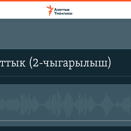
аттык (2-чыгарылыш)
No media source currently avail