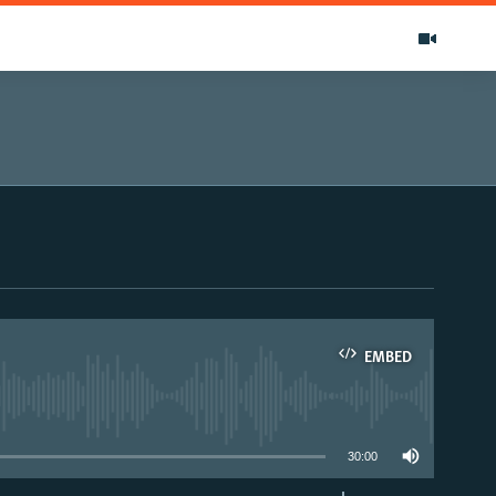
EMBED
able
30:00