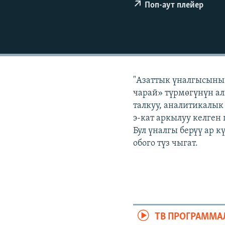
ЭЖЕ-СИҢДИЛЕР
Поп-аут плейер
АЗАТТЫК+
ЫҢГАЙСЫЗ СУРООЛОР
"Азаттык үналгысынын
чарай» түрмөгүнүн ал
талкуу, аналитикалык
э-кат аркылуу келген
Бул үналгы берүү ар 
обого түз чыгат.
ТВ ПРОГРАММА