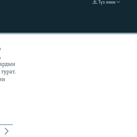
Түз линк
EMBED
з
,
дардын
турат.
ин