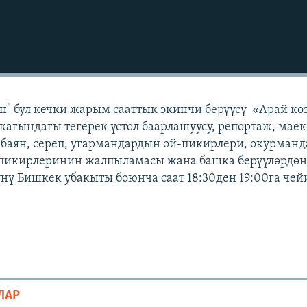
" бул кечки жарым сааттык экинчи берүүсү «Арай кө
кагындагы тегерек үстөл баарлашуусу, репортаж, маек
 баян, сереп, угармандардын ой-пикирлери, окурман
 пикирлеринин жалпыламасы жана башка берүүлөрдөн 
күнү Бишкек убакыты боюнча саат 18:30ден 19:00га чей
ЛАР